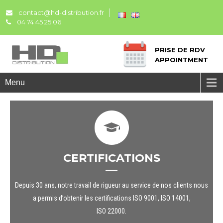
contact@hd-distribution.fr
04 74 45 25 06
PRISE DE RDV
APPOINTMENT
HD Distribution, un réel partenaire
HD Distribution, un réel partenaire
depuis plus de 30 ans.
depuis plus de 30 ans.
Menu
CERTIFICATIONS
Depuis 30 ans, notre travail de rigueur au service de nos clients nous
a permis d’obtenir les certifications ISO 9001, ISO 14001,
ISO 22000.